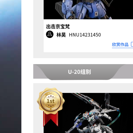
出击京宝梵
林昊
HNU14231450