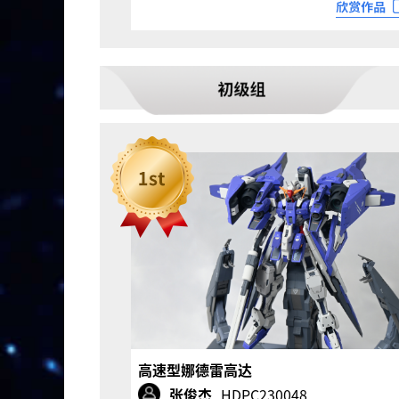
高速型娜德雷高达
张俊杰
HDPC230048