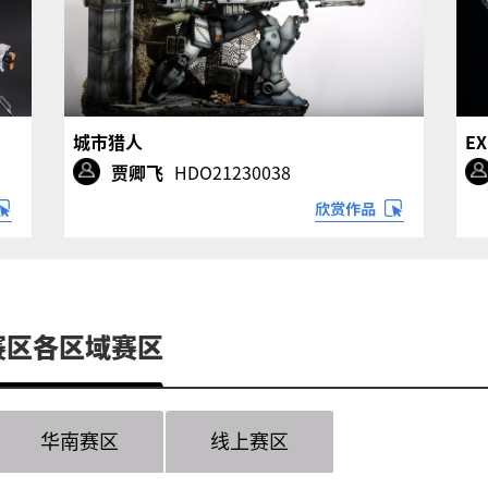
城市猎人
E
贾卿飞
HDO21230038
地赛区各区域赛区
华南赛区
线上赛区