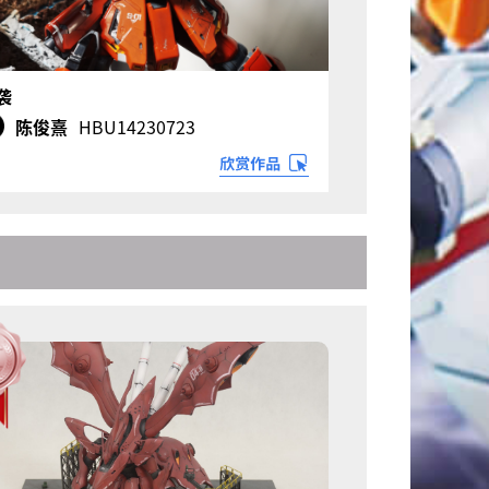
袭
陈俊熹
HBU14230723