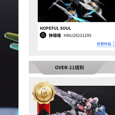
HOPEFUL SOUL
钟锦锋
HNU20231295