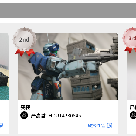
突袭
尸
严高哲
HDU14230845