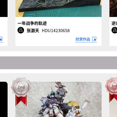
一年战争的轨迹
逆
张灏天
HDU14230658