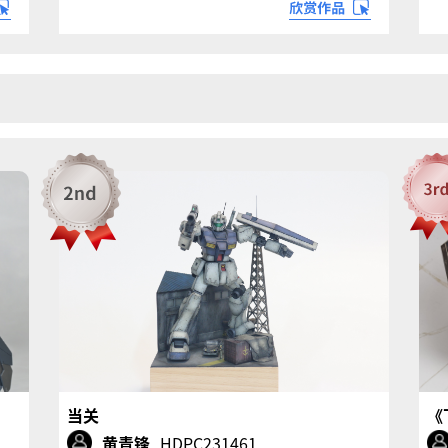
当关
《
黄青锋
HDPC231461