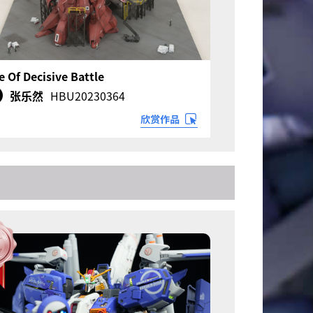
e Of Decisive Battle
张乐然
HBU20230364