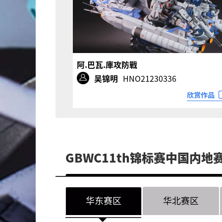
阿.巴瓦.庫攻防戰
吴锦明
HNO21230336
GBWC11th锦标赛中国内
华东赛区
华北赛区