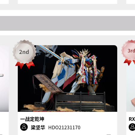
一战定乾坤
R
梁坚华
HDO21231170