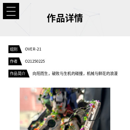
作品详情
组别
OVER-21
作者
O21250225
作品简介
向阳而生，破败与生机的碰撞，机械与鲜花的浪漫