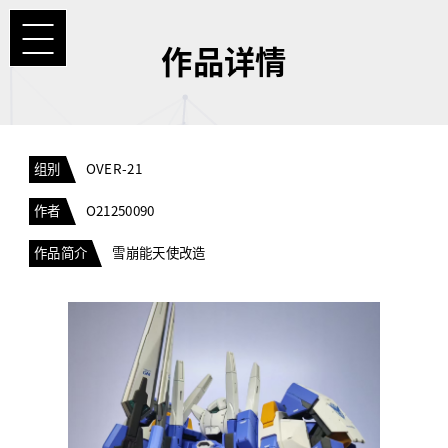
作品详情
组别
OVER-21
作者
O21250090
作品简介
雪崩能天使改造