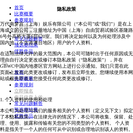
首页
隐私政策
比赛概要
参赛规则
万代南梦宫（上海）娱乐有限公司（“本公司”或“我们”）是在上
立即报名
海成立的公司，注册地址为中国（上海）自由贸易试验区基隆路
作品信息上传
6号外高桥大厦6层620室。我们将决定如何以及为何处理涉及中
常见问题解答
国内地（不含港澳台地区）用户的个人资料。
预选赛结果
优胜作品
在适用法律允许的最大范围内，本公司可随时出于任何原因或无
理由自行决定更改或修订本隐私政策（“隐私政策”），并在
GBWC中国内地赛区官方网站上进行公示通知。我们只需在此
页面上发布此类更改或修订，发布后立即生效。您继续使用本网
首页
站或服务即表示您接受任何此类更改或修订。
比赛概要
参赛规则
立即报名
作品信息上传
1. 个人资料的使用和处理
常见问题解答
预选赛结果
本公司为处理与我们的服务相关的个人资料（定义见下文）拟定
优胜作品
了本隐私政策。在法律允许的情况下，本公司将收集、保留、处
理、使用、披露和传输有关您的不同类型的个人资料。 个人资
料是指关于一个人的任何可从中识别或合理地识别该人的资料。