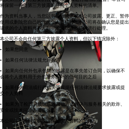
将保留一份向第三方披露的任何个人资料的清单。
作为资料当事人，当您以书面形式要求本公司披露、更正、暂停
使用或删除您自己的此类个人资料时，本公司将在确认您是提出
请求的个人资料当事人后，才采取适当措施进行处理。
本公司不会向任何第三方披露个人资料，但以下情况除外：
• 如果您同意
• 如果任何法律法规允许披露
• 如果向任何外包承包商的披露是在事先签订合同，以确保不
会将个人资料用于外包服务以外的任何目的之后
• 如果任何司法或行政机关等根据任何法律法规要求披露或提
交个人资料
• 如果为了检测、预防或以其他方式解决与服务相关的欺诈、
安全或技术问题而需要披露
本公司将不断审查和改进保护个人资料的工作。