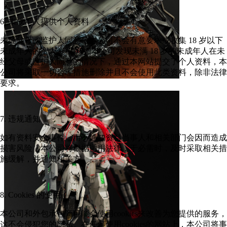
6. 未成年人提供个人资料
未经父母或监护人同意，本公司不会有意要求或收集 18 岁以下
未成年人的个人资料。 如本公司发现未满 18 岁的未成年人在未
经父母或监护人同意的情况下，通过本网站提交了个人资料，本
公司将采取一切合理措施删除并且不会使用此类资料，除非法律
要求。
7. 违规通知
如有资料安全事件，而不通知资料当事人和相关部门会因而造成
损害风险，本公司将根据适用法律，于必需时，及时采取相关措
施缓解，并通知相关方。
8. Cookies 的使用
本公司和外包承包商可能会使用cookies来改善为您提供的服务，
这不会侵犯您的隐私。在任何使用cookies的网站上，本公司将事