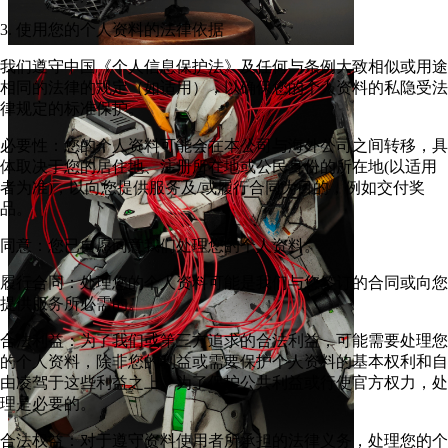
3. 使用您的个人资料的法律依据
我们遵守中国《个人信息保护法》及任何与条例大致相似或用途
相同的法律的规定（如适用），以确保您的个人资料的私隐受法
律规定的标准保护。
必要性：您的个人资料可能会在本公司与海外公司之间转移，具
体取决于您的居住地、注册所在地或公民身份的所在地(以适用
者为准)，以向您提供服务及/或履行合同为目的，例如交付奖
品。
同意：您已自愿同意我们处理您的个人资料。
履行合同：处理您的个人资料可能是我们与您签订的合同或向您
提供服务所必需的。
合法利益：为了我们或第三方追求的合法利益，可能需要处理您
的个人资料，除非您的利益或需要保护个人资料的基本权利和自
由凌驾于这些利益之上。为了保护公共利益或行使官方权力，处
理是必要的。
合法权益：对于遵守资料使用者所承担的法律义务，处理您的个