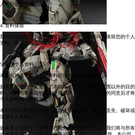
人资料是必要的。
4. 资料保留
我们只会在实现我们收集资料的目的所需的时间内保留您的个人
资料。而日志数据则会在所有奖品交付后删除。
5. 保护个人资料
本公司将遵守有关个人资料处理的相关法律法规。
如需使用您的个人资料于本隐私政策第 1 条所述范围以外的目的
时，本公司将通知您新的使用目的，并仅在获得您的同意后才将
个人资料用于新用途。
本公司将采取适当措施，以防止非法访问、篡改、丢失、破坏或
泄露个人资料。
如果本公司将个人资料的处理外包给任何第三方，我们将与所有
此类第三方签订必要的合同及/或对其进行适当的监督。本公司